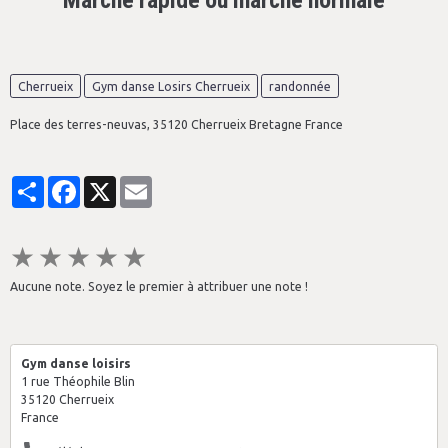
Marche rapide ou marche normale
Cherrueix
Gym danse Losirs Cherrueix
randonnée
Place des terres-neuvas, 35120 Cherrueix Bretagne France
Partager
Facebook
X
Email
★
★
★
★
★
Aucune note. Soyez le premier à attribuer une note !
Gym danse loisirs
1 rue Théophile Blin
35120 Cherrueix
France